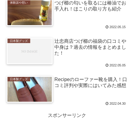
つげ櫛の匂いを取るには椿油でお
体験談や想い
手入れ！ほこりの取り方も紹介
2022.05.15
辻忠商店つげ櫛の福袋の口コミや
日本製グッズ
中身は？過去の情報をまとめまし
た！
2022.05.05
Recipeのローファー靴を購入！口
日本製グッズ
コミ評判や実際にはいてみた感想
2022.04.30
スポンサーリンク