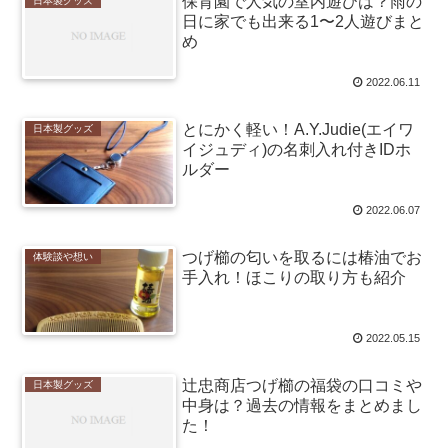
保育園で人気の室内遊びは？雨の
日本製グッズ
日に家でも出来る1〜2人遊びまと
め
2022.06.11
とにかく軽い！A.Y.Judie(エイワ
日本製グッズ
イジュディ)の名刺入れ付きIDホ
ルダー
2022.06.07
つげ櫛の匂いを取るには椿油でお
体験談や想い
手入れ！ほこりの取り方も紹介
2022.05.15
辻忠商店つげ櫛の福袋の口コミや
日本製グッズ
中身は？過去の情報をまとめまし
た！