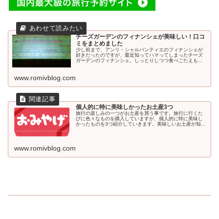
チーズガーデンのフィナンシェが美味しい！口コ
ミをまとめました
少し前まで、アンリ・シャルパンティエのフィナンシェが
好きだったのですが、最近知ってハマってしまったチーズ
ガーデンのフィナンシェ。しっとりしつつ食べごたえもあ
り、とても美味しいです。口コミなどをまとめたので、ぜ
ひ読んでくださ...
www.romivblog.com
個人的に特に美味しかったお土産3つ
旅行の楽しみの一つがお土産を買う事です。旅行に行くた
びに色々なものを購入していますが、個人的に特に美味し
かったものを3つ紹介していきます。美味しいお土産が知り
たい口コミを見たい楽天やAmazon、Yaho...
www.romivblog.com