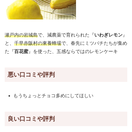
瀬戸内の岩城島
で、減農薬で育れられた『
いわぎレモン
』
と、
千早赤阪村の東養蜂場
で、春先にミツバチたちが集め
た『
百花蜜
』を使った、五感ならではのレモンケーキ
悪い口コミや評判
もうちょっとチョコ多めにしてほしい
良い口コミや評判