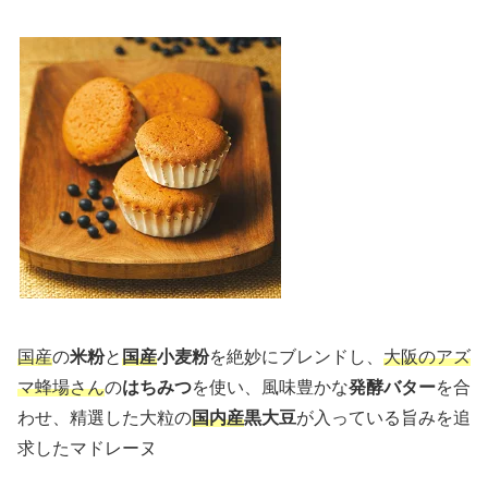
国産
の
米粉
と
国産
小麦粉
を絶妙にブレンドし、
大阪のアズ
マ蜂場さん
の
はちみつ
を使い、風味豊かな
発酵バター
を合
わせ、精選した大粒の
国内産
黒大豆
が入っている旨みを追
求したマドレーヌ