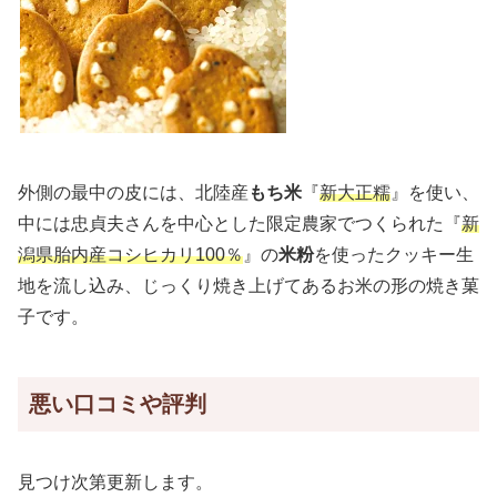
外側の最中の皮には、北陸産
もち米
『
新大正糯
』を使い、
中には忠貞夫さんを中心とした限定農家でつくられた『
新
潟県胎内産コシヒカリ100％
』の
米粉
を使ったクッキー生
地を流し込み、じっくり焼き上げてあるお米の形の焼き菓
子です。
悪い口コミや評判
見つけ次第更新します。