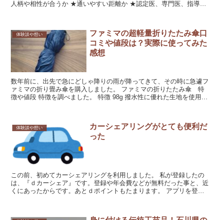
人柄や相性が合うか ★通いやすい距離か ★認定医、専門医、指導医
がいるか 専門...
ファミマの超軽量折りたたみ傘口
体験談や想い
コミや値段は？実際に使ってみた
感想
数年前に、出先で急にどしゃ降りの雨が降ってきて、その時に急遽フ
ァミマの折り畳み傘を購入しました。 ファミマの折りたたみ傘 特
徴や値段 特徴を調べました。 特徴 98g 撥水性に優れた生地を使用し
てい...
カーシェアリングがとても便利だ
体験談や想い
った
この前、初めてカーシェアリングを利用しました。 私が登録したの
は、『ｄカーシェア』です。登録や年会費などが無料だった事と、近
くにあったからです。あとｄポイントもたまります。 アプリを登録
して、手順に従って電話をしたら、自分の持...