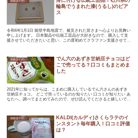
身に付ける伝統工芸品！石川県の
体験談や想い
輪島でうまれた漆(うるし)のピア
ス
令和6年1月1日 能登半島地震で、被災された皆さまへ心よりお見舞い
申し上げます。 日本製品や伝統工芸品が大好きなので、購入して支
援させていただきたいと思い、この度初めてクラファン支援させてい
ただきました。 輪島市と聞いて、パッ...
でん六のあずき甘納豆チョコはど
体験談や想い
こで売ってる？口コミもまとめま
した
2021年に知ってからは、こまめに購入しているでん六さんのあずき
甘納豆チョコ。 どこで売っているのか知りたい 口コミが知りたい あ
なたへ。調べてまとめてみたので、ぜひ読んでくださると嬉しいで
す。 どこで売ってい...
KALDI(カルディ)さくらラテのイ
体験談や想い
ンスタント毎年購入！口コミ評価
は？