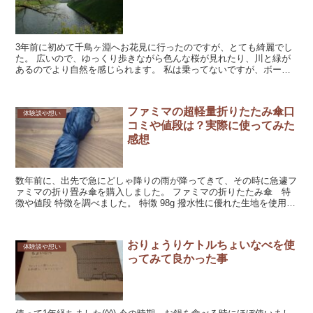
3年前に初めて千鳥ヶ淵へお花見に行ったのですが、とても綺麗でし
た。 広いので、ゆっくり歩きながら色んな桜が見れたり、川と緑が
あるのでより自然を感じられます。 私は乗ってないですが、ボート
に乗っている方もいました。 コロナ...
ファミマの超軽量折りたたみ傘口
体験談や想い
コミや値段は？実際に使ってみた
感想
数年前に、出先で急にどしゃ降りの雨が降ってきて、その時に急遽フ
ァミマの折り畳み傘を購入しました。 ファミマの折りたたみ傘 特
徴や値段 特徴を調べました。 特徴 98g 撥水性に優れた生地を使用し
てい...
おりょうりケトルちょいなべを使
体験談や想い
ってみて良かった事