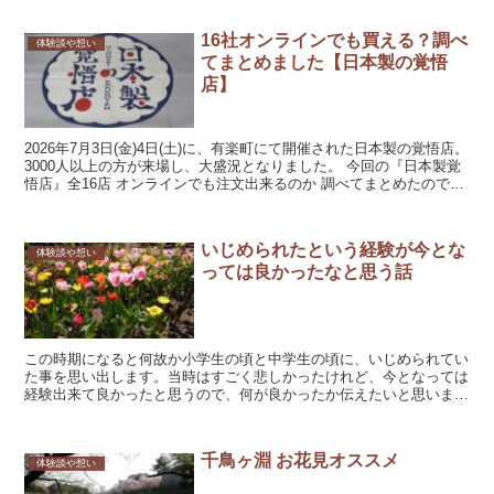
16社オンラインでも買える？調べ
体験談や想い
てまとめました【日本製の覚悟
店】
2026年7月3日(金)4日(土)に、有楽町にて開催された日本製の覚悟店。
3000人以上の方が来場し、大盛況となりました。 今回の『日本製覚
悟店』全16店 オンラインでも注文出来るのか 調べてまとめたので、
ぜ...
いじめられたという経験が今とな
体験談や想い
っては良かったなと思う話
この時期になると何故か小学生の頃と中学生の頃に、いじめられてい
た事を思い出します。当時はすごく悲しかったけれど、今となっては
経験出来て良かったと思うので、何が良かったか伝えたいと思いま
す。 ★公園に自分の悪口の落書き、クラスの日記に...
千鳥ヶ淵 お花見オススメ
体験談や想い