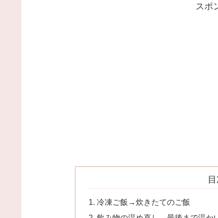
スポ
目
冷凍ご飯→炊きたてのご飯
飲み物の温め直し→最後まで温か