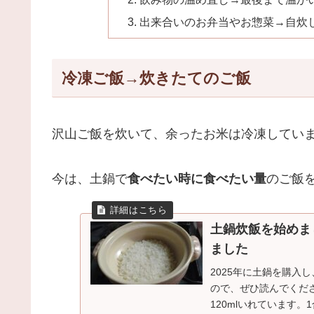
出来合いのお弁当やお惣菜→自炊
冷凍ご飯→炊きたてのご飯
沢山ご飯を炊いて、余ったお米は冷凍してい
今は、土鍋で
食べたい時に食べたい量
のご飯
土鍋炊飯を始めま
ました
2025年に土鍋を購入
ので、ぜひ読んでくださ
120mlいれています。1合