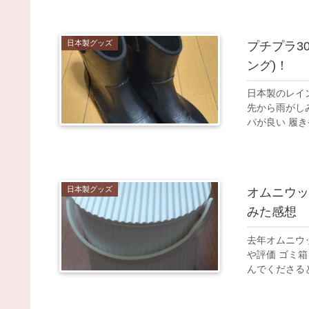
日本製グッズ
プチプラ30
ング)！
日本製のレインブーツ
先から雨がしみこ
日本製グッズ
オムニウッ
みた感想
去年オムニウッティ
や評価 ゴミ箱・踏み台として1年使ってみた感想 が知りたいあなたへ。ぜひ読