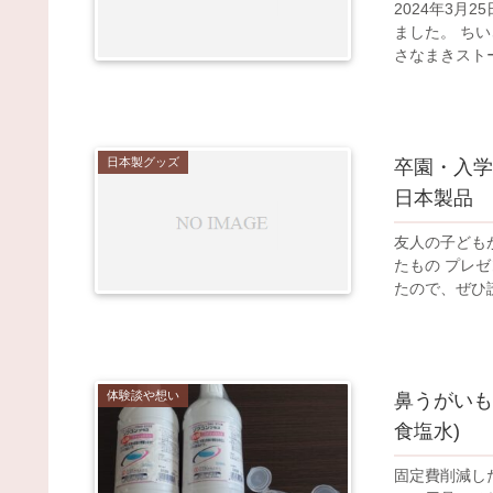
2024年3
ました。 ちいさなまきストーブランプ(ちいまき)は、保温目的なのに対し、ちい
日本製グッズ
卒園・入学
日本製品
友人の子どもが
たもの プレゼントにおすすめのモノ選 見つけにくかった日本製品 について書い
体験談や想い
鼻うがいも
食塩水)
固定費削減した