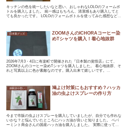
キッチンの色を統一したいなと思い、おしゃれなLOLOのフォームボ
トルを購入しました。 統一感はもちろん、清潔感もあり購入してと
ても良かったです。 LOLOのフォームボトルを使ってみた感想などを
書いたので、ロロの商品が気になる方...
ZOOMさんのICHORAコーヒー染
日本製グッズ
めTシャツを購入！着心地抜群
2026年7月3・4日に有楽町で開催された『日本製の覚悟店』にて、
ZOOMさんのコーヒー染めTシャツを購入しました。 着心地抜群、そ
れと写真以上に色が素敵なのです。購入出来て嬉しいです。
ICHORAのTシャツ口コミや評判 ...
鳩よけ対策にもおすすめ？ハッカ
体験談や想い
油の虫よけスプレーの作り方
今まで市販の虫よけスプレーを購入していましたが、自分でも作れな
いかな？と悩んでいたところにハッカ油が良いと知りました。 ペパ
ーミント商会さんの国産ハッカ油を購入しました。 実際に使ってみ