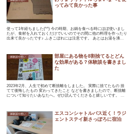
ってみて良かった事
使って1年経ちました(^^) 今の時期、お鍋を食べる時にほぼ使いまし
たが、食材を入れておくだけでいいのでその間に他の料理を作ったり
出来て良かったです♪ ふきこぼれには注意です。 あとはお湯を沸か
したりしました。 ...
部屋にある物を8割捨てるとどん
体験談や想い
な効果がある？体験談を書きまし
た
2023年2月、人生で初めて断捨離をしました。 実際に捨てたもの 捨
てて後悔したもの 変わってきたこと などを書きましたので、断捨離
について知りたいあなたへ。ぜひ読んでくださると嬉しいです。 実
際に捨てた...
エスコンシャトルバス近く！ラジ
体験談や想い
ェントステイ新さっぽろに宿泊