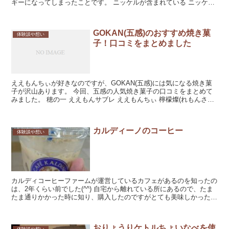
ギーになってしまったことです。 ニッケルが含まれている ニッケル
は汗などで溶けやすいため、金...
GOKAN(五感)のおすすめ焼き菓
体験談や想い
子！口コミをまとめました
ええもんちぃが好きなのですが、GOKAN(五感)には気になる焼き菓
子が沢山あります。 今回、五感の人気焼き菓子の口コミをまとめて
みました。 穂の一 ええもんサブレ ええもんちぃ 檸檬燦(れもんさん)
...
カルディーノのコーヒー
体験談や想い
カルディコーヒーファームが運営しているカフェがあるのを知ったの
は、2年くらい前でした(^^) 自宅から離れている所にあるので、たま
たま通りかかった時に知り、購入したのですがとても美味しかったで
す。 私はテイクア...
おりょうりケトルちょいなべを使
体験談や想い