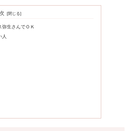
次
ス弥生さんでＯＫ
い人